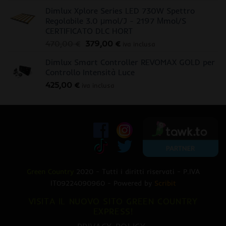
Dimlux Xplore Series LED 730W Spettro
Regolabile 3.0 μmol/J - 2197 Μmol/S
CERTIFICATO DLC HORT
Il
Il
470,00
€
379,00
€
iva inclusa
prezzo
prezzo
Dimlux Smart Controller REVOMAX GOLD per
originale
attuale
Controllo Intensità Luce
era:
è:
425,00
€
470,00 €.
379,00 €.
iva inclusa
Green Country
2020 - Tutti i diritti riservati - P.IVA
IT09224090960 - Powered by
Scribit
VISITA IL NUOVO SITO GREEN COUNTRY
EXPRESS!