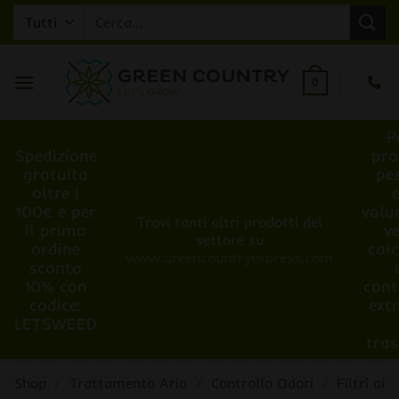
Salta
Cerca:
ai
contenuti
0
P
Spedizione
pro
gratuita
pe
oltre i
100€ e per
volu
Trovi tanti altri prodotti del
il primo
v
settore su
ordine
cal
www.greencountryexpress.com
sconto
10% con
cont
codice:
ext
LETSWEED
tra
Shop
/
Trattamento Aria
/
Controllo Odori
/
Filtri ai