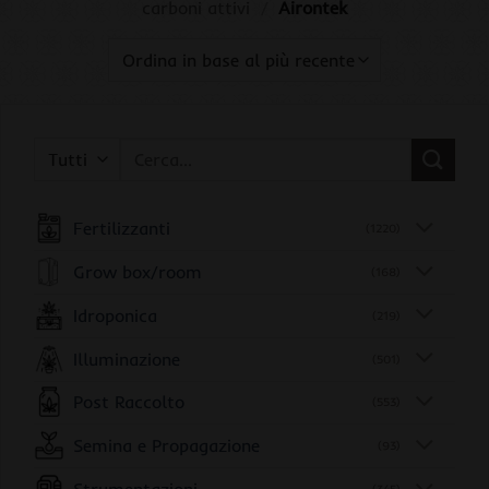
carboni attivi
/
Airontek
Cerca:
Fertilizzanti
(1220)
Grow box/room
(168)
Idroponica
(219)
Illuminazione
(501)
Post Raccolto
(553)
Semina e Propagazione
(93)