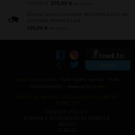
Il
Il
470,00
€
379,00
€
iva inclusa
prezzo
prezzo
Dimlux Smart Controller REVOMAX GOLD per
originale
attuale
Controllo Intensità Luce
era:
è:
425,00
€
470,00 €.
379,00 €.
iva inclusa
Green Country
2020 - Tutti i diritti riservati - P.IVA
IT09224090960 - Powered by
Scribit
VISITA IL NUOVO SITO GREEN COUNTRY
EXPRESS!
PRIVACY POLICY
TERMINI E CONDIZIONI DI VENDITA
ABOUT
SERVIZI