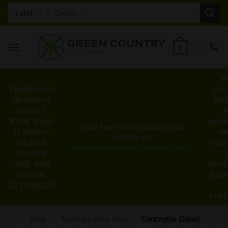
Salta
Cerca:
ai
contenuti
0
P
Spedizione
pro
gratuita
pe
oltre i
100€ e per
volu
Trovi tanti altri prodotti del
il primo
v
settore su
ordine
cal
www.greencountryexpress.com
sconto
10% con
cont
codice:
ext
LETSWEED
tra
Shop
/
Trattamento Aria
/
Controllo Odori