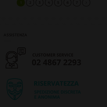
1
2
3
4
5
6
7
ASSISTENZA