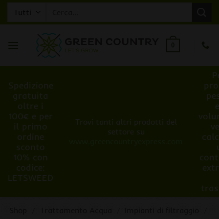
Salta
Cerca:
ai
contenuti
0
P
Spedizione
pro
gratuita
pe
oltre i
100€ e per
volu
Trovi tanti altri prodotti del
il primo
v
settore su
ordine
cal
www.greencountryexpress.com
sconto
10% con
cont
codice:
ext
LETSWEED
tra
Shop
/
Trattamento Acqua
/
Impianti di filtraggio
/