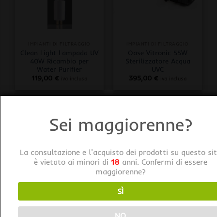
IMPIANTI DI FILTRAGGIO
IMPIANTI DI FILTRAGGIO
Clean Light Lampada UV
Oase Vitronic 55W
40W Ricambio per
Sterilizzatore Acqua
Water Purifier
UVC
119,00
€
395,00
€
iva inclusa
iva inclusa
Sei maggiorenne?
La consultazione e l'acquisto dei prodotti su questo si
è vietato ai minori di
18
anni. Confermi di essere
maggiorenne?
SÌ
IMPIANTI DI FILTRAGGIO
IMPIANTI DI FILTRAGGIO
Oase Vitronic 11W
Oase Cleartronic
Sterilizzatore Acqua
Purificatore Acqua UVC
NO