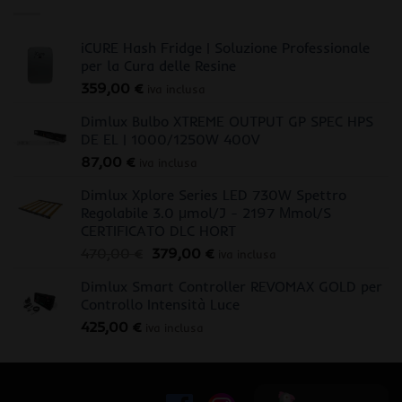
iCURE Hash Fridge | Soluzione Professionale
per la Cura delle Resine
359,00
€
iva inclusa
Dimlux Bulbo XTREME OUTPUT GP SPEC HPS
DE EL | 1000/1250W 400V
87,00
€
iva inclusa
Dimlux Xplore Series LED 730W Spettro
Regolabile 3.0 μmol/J - 2197 Μmol/S
CERTIFICATO DLC HORT
Il
Il
470,00
€
379,00
€
iva inclusa
prezzo
prezzo
Dimlux Smart Controller REVOMAX GOLD per
originale
attuale
Controllo Intensità Luce
era:
è:
425,00
€
470,00 €.
379,00 €.
iva inclusa