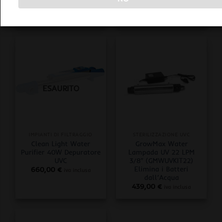
UVC
9W
150,00
€
132,00
€
iva inclusa
iva inclusa
ESAURITO
IMPIANTI DI FILTRAGGIO
STERILIZZAZIONE UVC
Clean Light Water
GrowMax Water
Purifier 40W Depuratore
Lampada UV 22 LPM
UVC
3/8″ (GMWUVKIT22)
Elimina i Batteri
660,00
€
iva inclusa
dall’Acqua
439,00
€
iva inclusa