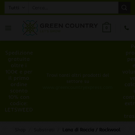
Salta
Cerca:
ai
contenuti
0
P
Spedizione
pro
gratuita
pe
oltre i
100€ e per
volu
Trovi tanti altri prodotti del
il primo
v
settore su
ordine
cal
www.greencountryexpress.com
sconto
10% con
cont
codice:
ext
LETSWEED
tra
Shop
/
Substrati
/
Lana di Roccia / Rockwool