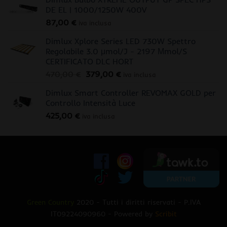
DE EL | 1000/1250W 400V
87,00
€
iva inclusa
Dimlux Xplore Series LED 730W Spettro
Regolabile 3.0 μmol/J - 2197 Μmol/S
CERTIFICATO DLC HORT
Il
Il
470,00
€
379,00
€
iva inclusa
prezzo
prezzo
Dimlux Smart Controller REVOMAX GOLD per
originale
attuale
Controllo Intensità Luce
era:
è:
425,00
€
470,00 €.
379,00 €.
iva inclusa
Green Country
2020 - Tutti i diritti riservati - P.IVA
IT09224090960 - Powered by
Scribit