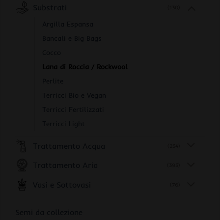
Substrati
(130)
Argilla Espansa
Bancali e Big Bags
Cocco
Lana di Roccia / Rockwool
Perlite
Terricci Bio e Vegan
Terricci Fertilizzati
Terricci Light
Trattamento Acqua
(234)
Trattamento Aria
(393)
Vasi e Sottovasi
(76)
Semi da collezione