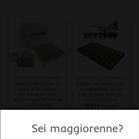
LANA DI ROCCIA / ROCKWOOL
LANA DI ROCCIA / ROCKWOOL
Grodan DELTA Cubi in
Grodan SBS Vassoio per
Lana di Roccia per
Germinazione con 77
Germinazione dim.
Cubi di Lana di Roccia
4x4x4 foro 6/15 BOX da
dim. 3,6×3,6×4
2250 pezzi
18,30
€
iva inclusa
349,00
€
iva inclusa
Sei maggiorenne?