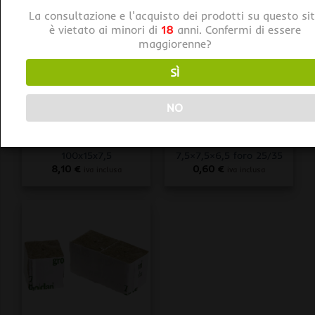
La consultazione e l'acquisto dei prodotti su questo si
è vietato ai minori di
18
anni. Confermi di essere
maggiorenne?
SÌ
NO
LANA DI ROCCIA / ROCKWOOL
LANA DI ROCCIA / ROCKWOOL
Grodan VITAL Lastre di
Grodan DELTA Cubi in
Lana di Roccia per
Lana di Roccia per
Coltivazione dim.
Germinazione dim.
100x15x7,5
7,5×7,5×6,5 foro 25/35
8,10
€
0,60
€
iva inclusa
iva inclusa