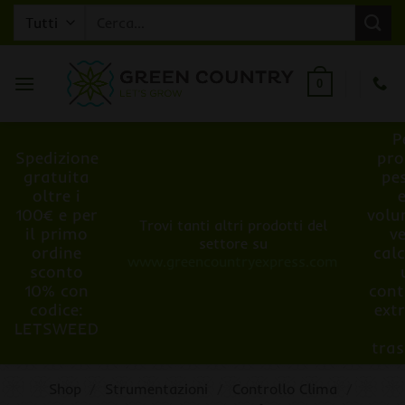
Salta
Cerca:
ai
contenuti
0
P
Spedizione
pro
gratuita
pe
oltre i
100€ e per
volu
Trovi tanti altri prodotti del
il primo
v
settore su
ordine
cal
www.greencountryexpress.com
sconto
10% con
cont
codice:
ext
LETSWEED
tra
Shop
/
Strumentazioni
/
Controllo Clima
/