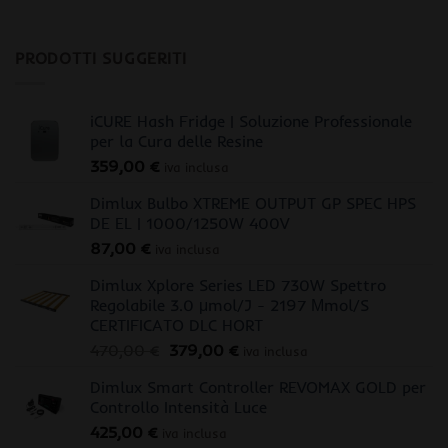
PRODOTTI SUGGERITI
iCURE Hash Fridge | Soluzione Professionale
per la Cura delle Resine
359,00
€
iva inclusa
Dimlux Bulbo XTREME OUTPUT GP SPEC HPS
DE EL | 1000/1250W 400V
87,00
€
iva inclusa
Dimlux Xplore Series LED 730W Spettro
Regolabile 3.0 μmol/J - 2197 Μmol/S
CERTIFICATO DLC HORT
Il
Il
470,00
€
379,00
€
iva inclusa
prezzo
prezzo
Dimlux Smart Controller REVOMAX GOLD per
originale
attuale
Controllo Intensità Luce
era:
è:
425,00
€
470,00 €.
379,00 €.
iva inclusa