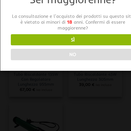
La consultazione e l'acquisto dei prodotti su questo si
è vietato ai minori di
18
anni. Confermi di essere
maggiorenne?
SÌ
NO
RISCALDAMENTO AMBIENTE/SUBSTRATO
RISCALDAMENTO AMBIENTE/SUBSTRATO
Lighthouse Ecoheat
Lighthouse Ecoheat
Tubo Riscaldante 135W
Tubo Riscaldante 45W
Con Regolatore
Lunghezza 305mm
Lunghezza 955mm
39,00
€
iva inclusa
67,00
€
iva inclusa