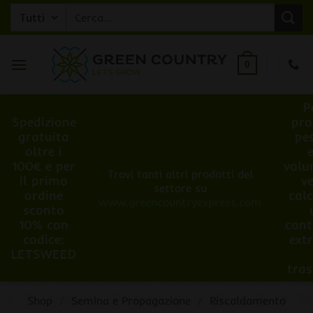
Salta
Cerca:
ai
contenuti
0
P
Spedizione
pro
gratuita
pe
oltre i
100€ e per
volu
Trovi tanti altri prodotti del
il primo
v
settore su
ordine
cal
www.greencountryexpress.com
sconto
10% con
cont
codice:
ext
LETSWEED
tra
Shop
/
Semina e Propagazione
/
Riscaldamento