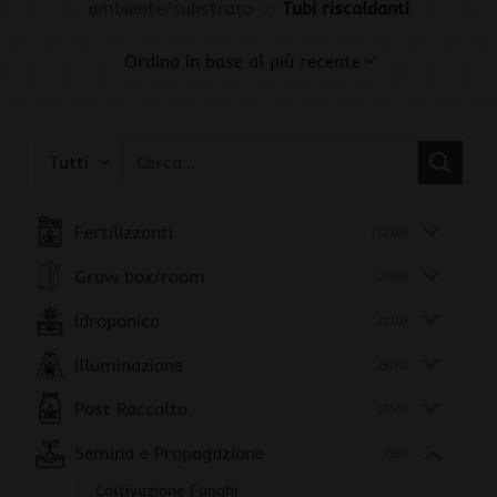
ambiente/substrato
/
Tubi riscaldanti
Cerca:
Fertilizzanti
(1220)
Grow box/room
(168)
Idroponica
(219)
Illuminazione
(501)
Post Raccolto
(553)
Semina e Propagazione
(93)
Coltivazione Funghi