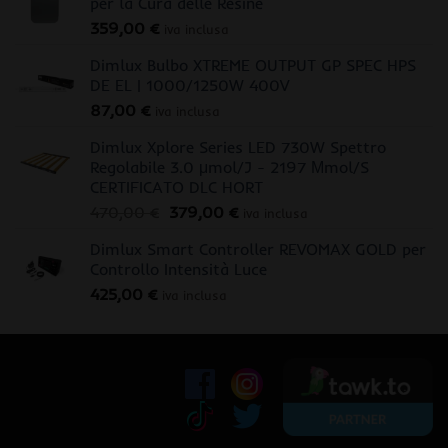
per la Cura delle Resine
359,00
€
iva inclusa
Dimlux Bulbo XTREME OUTPUT GP SPEC HPS
DE EL | 1000/1250W 400V
87,00
€
iva inclusa
Dimlux Xplore Series LED 730W Spettro
Regolabile 3.0 μmol/J - 2197 Μmol/S
CERTIFICATO DLC HORT
Il
Il
470,00
€
379,00
€
iva inclusa
prezzo
prezzo
Dimlux Smart Controller REVOMAX GOLD per
originale
attuale
Controllo Intensità Luce
era:
è:
425,00
€
470,00 €.
379,00 €.
iva inclusa