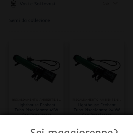
Vasi e Sottovasi
(76)
Semi da collezione
RISCALDAMENTO AMBIENTE/SUBSTRATO
RISCALDAMENTO AMBIENTE/SUBSTRATO
Lighthouse Ecoheat
Lighthouse Ecoheat
Tubo Riscaldante 45W
Tubo Riscaldante 240W
Con Regolatore
Con Regolatore
Lunghezza 355mm
Lunghezza 1265mm
46,00
€
75,00
€
iva inclusa
iva inclusa
Sei maggiorenne?