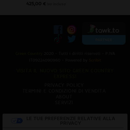
425,00
€
470,00 €.
379,00 €.
iva inclusa
Green Country
2020 - Tutti i diritti riservati - P.IVA
IT09224090960 - Powered by
Scribit
VISITA IL NUOVO SITO GREEN COUNTRY
EXPRESS!
PRIVACY POLICY
TERMINI E CONDIZIONI DI VENDITA
ABOUT
SERVIZI
LE TUE PREFERENZE RELATIVE ALLA
PRIVACY