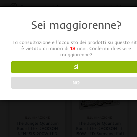
Trattamento Aria
(393)
Vasi e Sottovasi
(76)
Sei maggiorenne?
Semi da collezione
La consultazione e l'acquisto dei prodotti su questo si
è vietato ai minori di
18
anni. Confermi di essere
maggiorenne?
SÌ
NO
ILLUMINAZIONE
ILLUMINAZIONE
The Jungle Qauntum
The Jungle Qauntum
Board THE JACKSON
Board THE JACKSON LT
NEMESIS 200W LED
150W LED Samsung Full