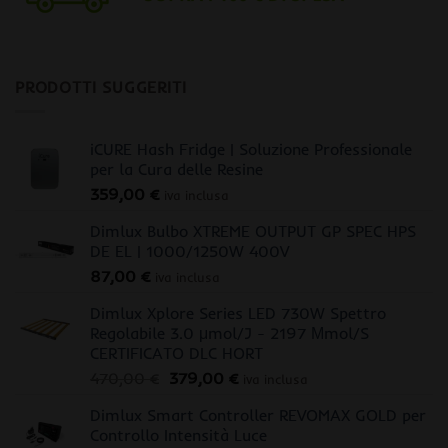
PRODOTTI SUGGERITI
iCURE Hash Fridge | Soluzione Professionale
per la Cura delle Resine
359,00
€
iva inclusa
Dimlux Bulbo XTREME OUTPUT GP SPEC HPS
DE EL | 1000/1250W 400V
87,00
€
iva inclusa
Dimlux Xplore Series LED 730W Spettro
Regolabile 3.0 μmol/J - 2197 Μmol/S
CERTIFICATO DLC HORT
Il
Il
470,00
€
379,00
€
iva inclusa
prezzo
prezzo
Dimlux Smart Controller REVOMAX GOLD per
originale
attuale
Controllo Intensità Luce
era:
è: