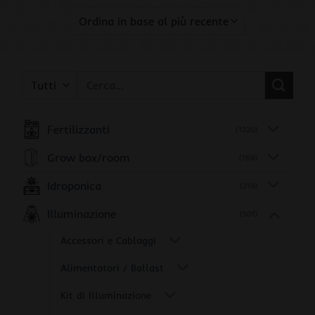
Cerca:
Fertilizzanti
(1220)
Grow box/room
(168)
Idroponica
(219)
Illuminazione
(501)
Accessori e Cablaggi
Alimentatori / Ballast
Kit di Illuminazione