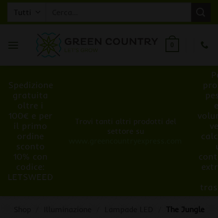
Salta
Cerca:
ai
contenuti
0
P
Spedizione
pro
gratuita
pe
oltre i
100€ e per
volu
Trovi tanti altri prodotti del
il primo
v
settore su
ordine
cal
www.greencountryexpress.com
sconto
10% con
cont
codice:
ext
LETSWEED
tra
Shop
/
Illuminazione
/
Lampade LED
/
The Jungle