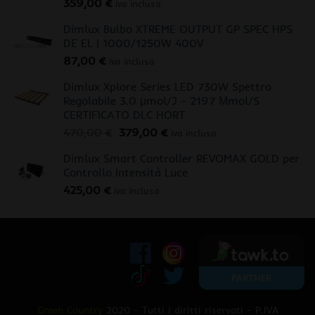
359,00
€
iva inclusa
Dimlux Bulbo XTREME OUTPUT GP SPEC HPS
DE EL | 1000/1250W 400V
87,00
€
iva inclusa
Dimlux Xplore Series LED 730W Spettro
Regolabile 3.0 μmol/J - 2197 Μmol/S
CERTIFICATO DLC HORT
Il
Il
470,00
€
379,00
€
iva inclusa
prezzo
prezzo
Dimlux Smart Controller REVOMAX GOLD per
originale
attuale
Controllo Intensità Luce
era:
è:
425,00
€
470,00 €.
379,00 €.
iva inclusa
Green Country
2020 - Tutti i diritti riservati - P.IVA