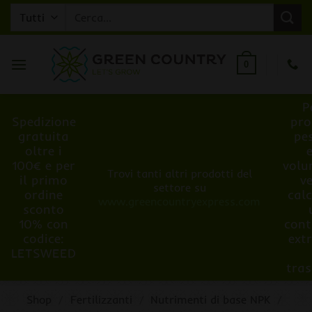
Salta
Cerca:
ai
contenuti
0
P
Spedizione
pro
gratuita
pe
oltre i
100€ e per
volu
Trovi tanti altri prodotti del
il primo
v
settore su
ordine
cal
www.greencountryexpress.com
sconto
10% con
cont
codice:
ext
LETSWEED
tra
Shop
/
Fertilizzanti
/
Nutrimenti di base NPK
/