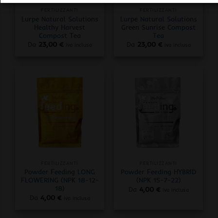
FERTILIZZANTI
FERTILIZZANTI
Lurpe Natural Solutions
Lurpe Natural Solutions
Healthy Harvest
Green Sunrise Compost
Compost Tea
Tea
Da
23,00
€
Da
23,00
€
iva inclusa
iva inclusa
FERTILIZZANTI
FERTILIZZANTI
Powder Feeding LONG
Powder Feeding HYBRID
FLOWERING (NPK 18-12-
(NPK 15-7-22)
18)
Da
4,00
€
iva inclusa
Da
4,00
€
iva inclusa