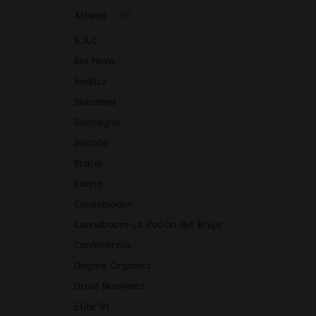
Athena
B.A.C.
Bio Nova
BioBizz
Biocanna
Biomagno
Biotabs
Brutal
Canna
Cannabiogen
Cannaboom La Pociòn del Brujo
Cannotecnia
Dogma Organics
Druid Nutrients
Elite 91