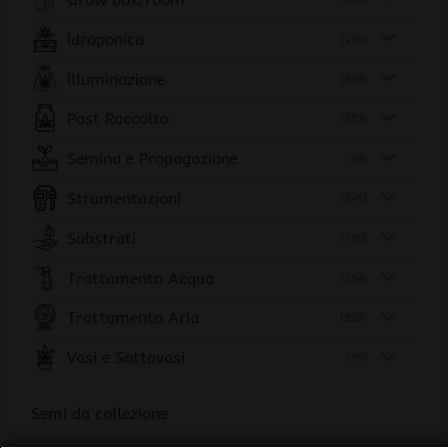
Idroponica
(219)
Illuminazione
(501)
Post Raccolto
(553)
Semina e Propagazione
(93)
Strumentazioni
(345)
Substrati
(130)
Trattamento Acqua
(234)
Trattamento Aria
(393)
Vasi e Sottovasi
(76)
Semi da collezione