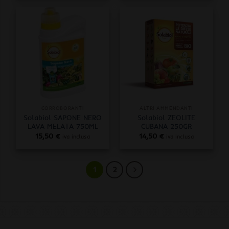
CORROBORANTI
ALTRI AMMENDANTI
Solabiol SAPONE NERO
Solabiol ZEOLITE
LAVA MELATA 750ML
CUBANA 250GR
15,50
€
14,50
€
iva inclusa
iva inclusa
1
2