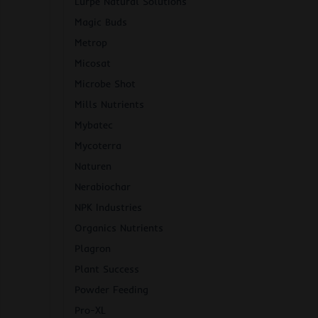
Lurpe Natural Solutions
Magic Buds
Metrop
Micosat
Microbe Shot
Mills Nutrients
Mybatec
Mycoterra
Naturen
Nerabiochar
NPK Industries
Organics Nutrients
Plagron
Plant Success
Powder Feeding
Pro-XL