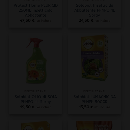
Protect Home PLURICID
Solabiol Insetticida
250ML Insetticida
Abbattente PFNPO 1L
Abbattente
Spray
47,50
€
24,50
€
iva inclusa
iva inclusa
FERTILIZZANTI
FERTILIZZANTI
Solabiol OLIO di SOIA
Solabiol LUMACHICIDA
PFNPO 1L Spray
PFNPE 500GR
19,50
€
13,50
€
iva inclusa
iva inclusa