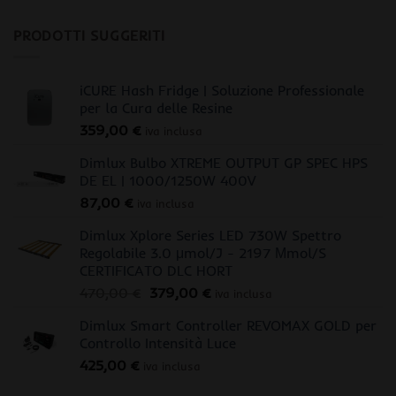
PRODOTTI SUGGERITI
iCURE Hash Fridge | Soluzione Professionale
per la Cura delle Resine
359,00
€
iva inclusa
Dimlux Bulbo XTREME OUTPUT GP SPEC HPS
DE EL | 1000/1250W 400V
87,00
€
iva inclusa
Dimlux Xplore Series LED 730W Spettro
Regolabile 3.0 μmol/J - 2197 Μmol/S
CERTIFICATO DLC HORT
Il
Il
470,00
€
379,00
€
iva inclusa
prezzo
prezzo
Dimlux Smart Controller REVOMAX GOLD per
originale
attuale
Controllo Intensità Luce
era:
è:
425,00
€
470,00 €.
379,00 €.
iva inclusa