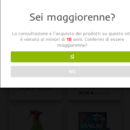
Sei maggiorenne?
La consultazione e l'acquisto dei prodotti su questo si
è vietato ai minori di
18
anni. Confermi di essere
maggiorenne?
SÌ
FERTILIZZANTI
DISERBANTI
NO
Protect Home FLIPPER
Protect Home
PFNPE 200ML
GLIPHOSAN TOP PFNPE
Insetticida Abbattente
500ML Diserbante non
Selettivo
32,50
€
iva inclusa
25,50
€
iva inclusa