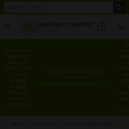
Salta
Cerca:
ai
contenuti
0
P
Spedizione
pro
gratuita
pe
oltre i
100€ e per
volu
Trovi tanti altri prodotti del
il primo
v
settore su
ordine
cal
www.greencountryexpress.com
sconto
10% con
cont
codice:
ext
LETSWEED
tra
Shop
/
Fertilizzanti
/
- ELENCO PRODUTTORI
/