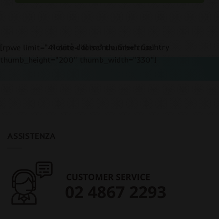
Novità dal mondo Green Country
[rpwe limit="4" date="false" thumb="true"
thumb_height="200" thumb_width="330"]
ASSISTENZA