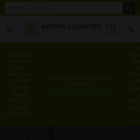
Salta
contenuto
Cerca:
ai
contenuti
0
P
Spedizione
pro
gratuita
pe
oltre i
100€ e per
volu
Trovi tanti altri prodotti del
il primo
v
settore su
ordine
cal
www.greencountryexpress.com
sconto
10% con
cont
codice:
ext
LETSWEED
tra