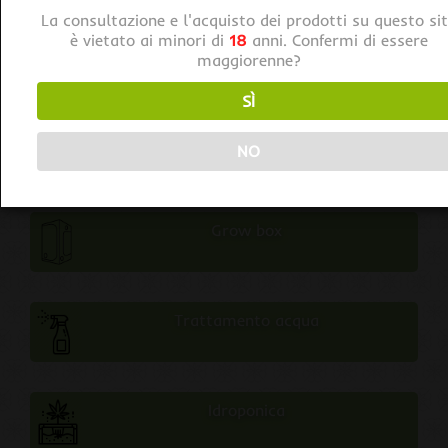
Esplora le categorie dei nostri prodotti
La consultazione e l'acquisto dei prodotti su questo si
è vietato ai minori di
18
anni. Confermi di essere
Germinazione
maggiorenne?
SÌ
Substrati
NO
Grow box
Trattamento acqua
Idroponica