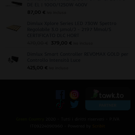
DE EL | 1000/1250W 400V
87,00
€
iva inclusa
Dimlux Xplore Series LED 730W Spettro
Regolabile 3.0 μmol/J - 2197 Μmol/S
CERTIFICATO DLC HORT
Il
Il
470,00
€
379,00
€
iva inclusa
prezzo
prezzo
Dimlux Smart Controller REVOMAX GOLD per
originale
attuale
Controllo Intensità Luce
era:
è:
425,00
€
470,00 €.
379,00 €.
iva inclusa
Green Country
2020 - Tutti i diritti riservati - P.IVA
IT09224090960 - Powered by
Scribit